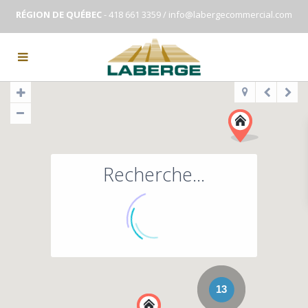
RÉGION DE QUÉBEC
- 418 661 3359 /
info@labergecommercial.com
Recherche...
13