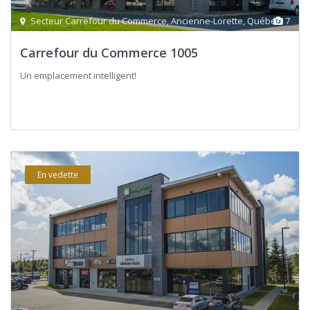
Secteur Carrefour du Commerce
,
Ancienne-Lorette
,
Québec
7
Carrefour du Commerce 1005
Un emplacement intelligent!
En vedette