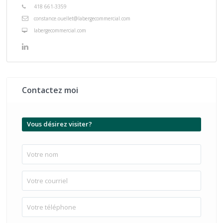
418 661-3359
constance.ouellet@labergecommercial.com
labergecommercial.com
Contactez moi
Vous désirez visiter?